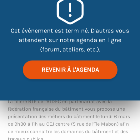
Cet évènement est terminé. D'autres vous
attendent sur notre agenda en ligne
(forum, ateliers, etc.).
REVENIR À L'AGENDA
|
©
contributors
Leaflet
OpenStreetMap
La filière BTP de l’ATDEC en partenariat avec la
fédération française du bâtiment vous propose une
présentation des métiers du bâtiment le lundi 6 mars
de 9h30 à 11h au CEJ centre (5 rue de l’île Mabon) afin
de mieux connaître les domaines du bâtiment et des
travaux publics.