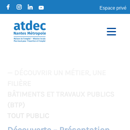
Espace privé
— DÉCOUVRIR UN MÉTIER, UNE
FILIÈRE
BÂTIMENTS ET TRAVAUX PUBLICS
(BTP)
TOUT PUBLIC