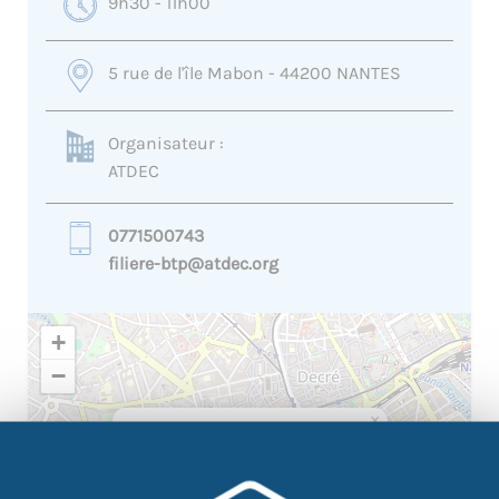
9h30 - 11h00
5 rue de l'île Mabon - 44200 NANTES
Organisateur :
ATDEC
0771500743
filiere-btp@atdec.org
+
−
×
5 rue de l'île Mabon - 44200
NANTES