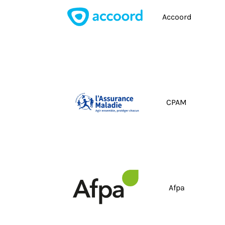
Accoord
CPAM
Afpa