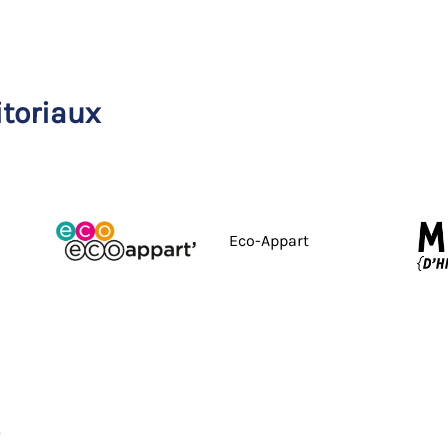
itoriaux
Eco-Appart
s