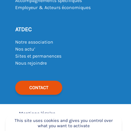
Accompagnements spécifiques
Employeur & Acteurs économiques
ATDEC
Notre association
Nos actu’
Sites et permanences
Nous rejoindre
CONTACT
Mentions légales
–
This site uses cookies and gives you control over
what you want to activate
Déclaration d’accessibilité