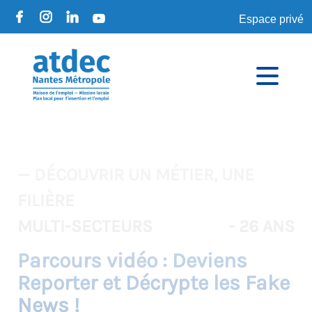
Espace privé
— DÉCOUVRIR UN MÉTIER, UNE
FILIÈRE
MULTI-SECTEURS
- 26 ANS
Parcours vidéo : Deviens
Reporter et Décrypte les Fake
News !