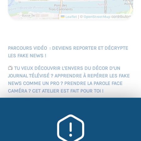
|
©
contributors
Leaflet
OpenStreetMap
PARCOURS VIDÉO : DEVIENS REPORTER ET DÉCRYPTE
LES FAKE NEWS !
📺
TU VEUX DÉCOUVRIR L’ENVERS DU DÉCOR D’UN
JOURNAL TÉLÉVISÉ ? APPRENDRE À REPÉRER LES FAKE
NEWS COMME UN PRO ? PRENDRE LA PAROLE FACE
CAMÉRA ? CET ATELIER EST FAIT POUR TOI !
💡
OBJECTIFS
:
✅ Découvrir les coulisses d’un JT et les techniques de
tournage (fond vert, montage…)
✅ Développer ton esprit critique et apprendre à
détecter les fake news