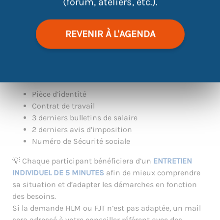
(forum, ateliers, etc.).
|
©
contributors
Leaflet
OpenStreetMap
REVENIR À L'AGENDA
👉
DOCUMENTS À APPORTER :
Pièce d’identité
Contrat de travail
3 derniers bulletins de salaire
2 derniers avis d’imposition
Numéro de Sécurité sociale
💡 Chaque participant bénéficiera d’un
ENTRETIEN
INDIVIDUEL DE 5 MINUTES
afin de mieux comprendre
sa situation et d’adapter les démarches en fonction
des besoins.
Si la demande HLM ou FJT n’est pas adaptée, un mail
sera adressé à votre conseiller référent avec des