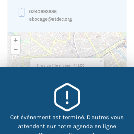
0240693636
abocage@atdec.org
+
−
×
5 rue de l'ile mabon, 44200
Nantes
Cet évènement est terminé. D'autres vous
attendent sur notre agenda en ligne