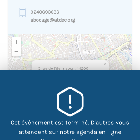
0240693636
abocage@atdec.org
+
−
×
5 rue de l'ile mabon, 44200
Nantes
Cet évènement est terminé. D'autres vous
attendent sur notre agenda en ligne