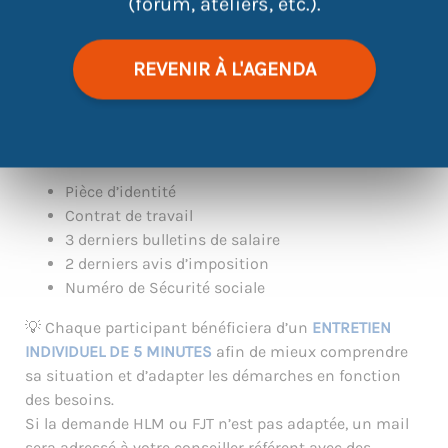
(forum, ateliers, etc.).
|
©
contributors
Leaflet
OpenStreetMap
REVENIR À L'AGENDA
👉
DOCUMENTS À APPORTER :
Pièce d’identité
Contrat de travail
3 derniers bulletins de salaire
2 derniers avis d’imposition
Numéro de Sécurité sociale
💡 Chaque participant bénéficiera d’un
ENTRETIEN
INDIVIDUEL DE 5 MINUTES
afin de mieux comprendre
sa situation et d’adapter les démarches en fonction
des besoins.
Si la demande HLM ou FJT n’est pas adaptée, un mail
sera adressé à votre conseiller référent avec des