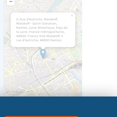
−
×
5, Rue d'Autriche, Malakoff,
Malakoff - Saint-Donatien,
Nantes, Loire-Atlantique, Pays de
la Loire, France métropolitaine,
44000, France Site Malakoff, 5
rue d'Autriche, 44000 Nantes