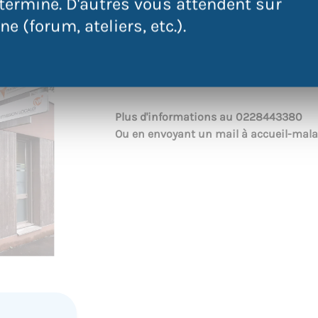
terminé. D'autres vous attendent sur
malakoff@atdec.org
e (forum, ateliers, etc.).
Plus d'informations au
0228443380
Ou en envoyant un mail à
accueil-mala