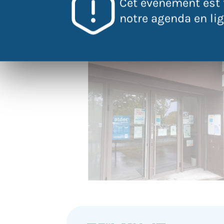
Cet évènement est 
notre agenda en lign