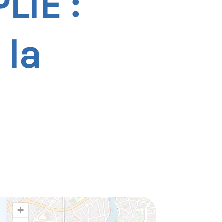
LIE :
 la
+