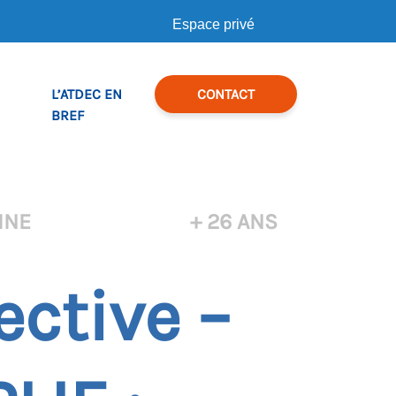
Espace privé
L’ATDEC EN
CONTACT
BREF
INE
+ 26 ANS
ective –