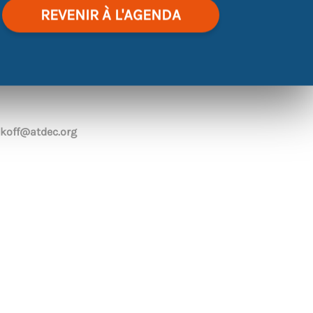
REVENIR À L'AGENDA
|
©
contributors
Leaflet
OpenStreetMap
koff@atdec.org