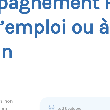
pagnement P
l’emploi ou à
on
es non
teur
Le 23 octobre