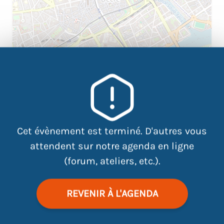
|
©
contributors
Leaflet
OpenStreetMap
Si vous êtes intéressé par le monde du du spectacle
Cet évènement est terminé. D'autres vous
vivant cette action est pour vous !
attendent sur notre agenda en ligne
Venez participer à un bénévolat et une découverte
(forum, ateliers, etc.).
métiers les 10 et 11 juillet dans le cadre du
PROJET DE
TERRITOIRE BEAULIEU VIVANTE.
REVENIR À L'AGENDA
Nous assisterons à un temps dansé
LE JEUDI 10
JUILLET DE 16H00 À 18H00
, à l’occasion d’une fête de
quartier ( à Beaulieu). Vous pourrez découvrir un bout