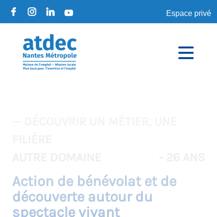
Espace privé
— DÉCOUVRIR UN MÉTIER, UNE
FILIÈRE
AUTRE DOMAINE
- 26 ANS
Action de bénévolat et de
découverte autour du
spectacle vivant