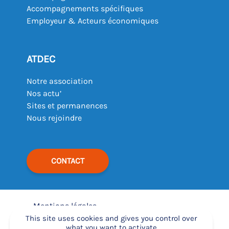
Accompagnements spécifiques
Employeur & Acteurs économiques
ATDEC
Notre association
Nos actu’
Sites et permanences
Nous rejoindre
CONTACT
Mentions légales
–
This site uses cookies and gives you control over
what you want to activate