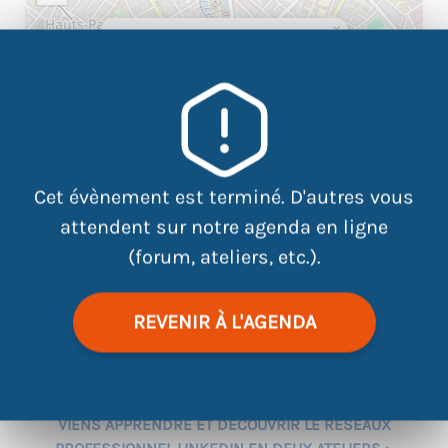
×
ATDEC - CEJ OUEST 30 rue
jacques callot 44100 Nantes
Cet évènement est terminé. D'autres vous
attendent sur notre agenda en ligne
(forum, ateliers, etc.).
REVENIR À L'AGENDA
|
©
contributors
Leaflet
OpenStreetMap
VIENS APPRENDRE ET DÉCOUVRIR LE RÉSEAUX