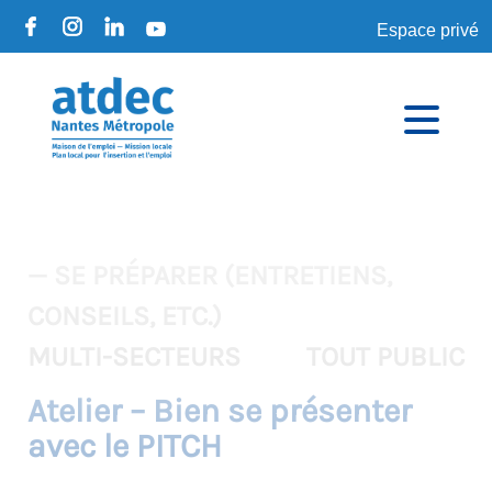
Espace privé
— SE PRÉPARER (ENTRETIENS,
CONSEILS, ETC.)
MULTI-SECTEURS
TOUT PUBLIC
Atelier – Bien se présenter
avec le PITCH