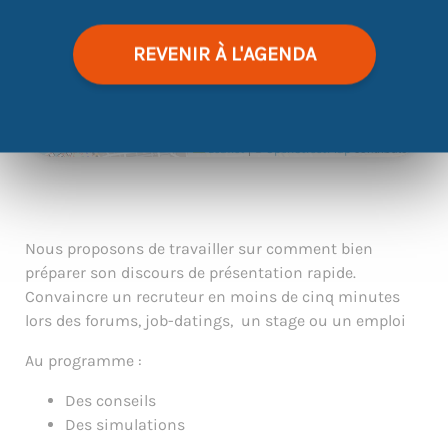
REVENIR À L'AGENDA
|
©
contributors
Leaflet
OpenStreetMap
Nous proposons de travailler sur comment bien
préparer son discours de présentation rapide.
Convaincre un recruteur en moins de cinq minutes
lors des forums, job-datings, un stage ou un emploi
Au programme :
Des conseils
Des simulations