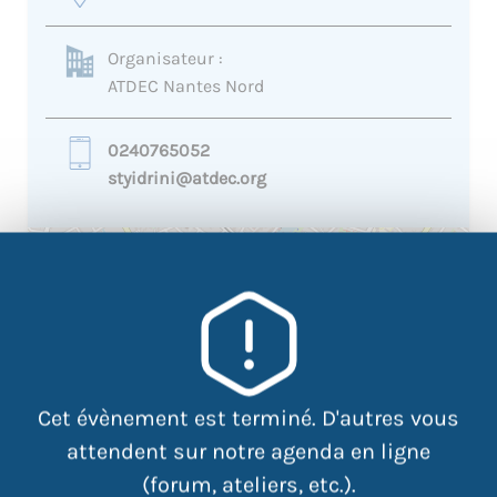
Organisateur :
ATDEC Nantes Nord
0240765052
styidrini@atdec.org
+
−
×
81 rue des Renards -44300
Nantes
Cet évènement est terminé. D'autres vous
attendent sur notre agenda en ligne
(forum, ateliers, etc.).