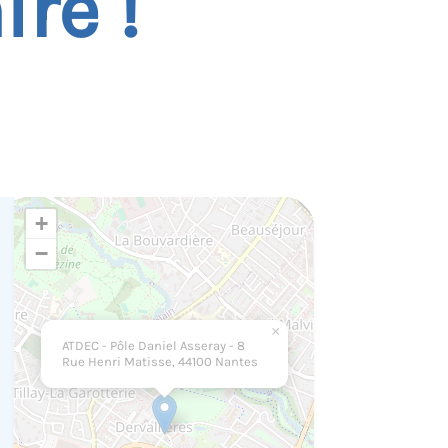
re !
+
−
×
ATDEC - Pôle Daniel Asseray - 8
Rue Henri Matisse, 44100 Nantes