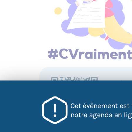
QR Code
Scannez ce 
pour accéder
Cet évènement est 
l'évènement
directement
notre agenda en lign
votre mobile