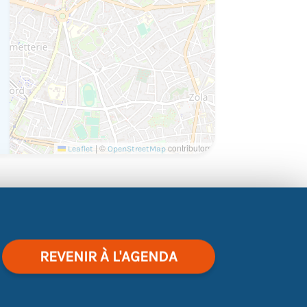
|
©
contributors
Leaflet
OpenStreetMap
t du schéma classique du
REVENIR À L'AGENDA
s allez pouvoir créer votre profil et le