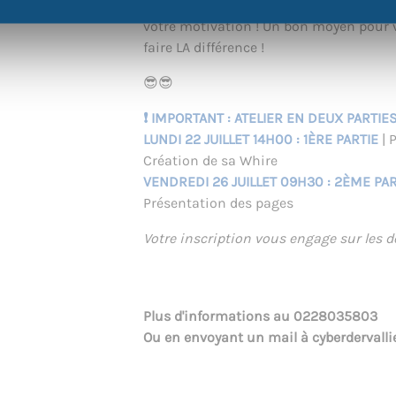
rendre public. Rédigez vos stories, pou
votre motivation ! Un bon moyen pour
faire LA différence !
😎😎
❗ IMPORTANT : ATELIER EN DEUX PARTIES
LUNDI 22 JUILLET 14H00 : 1ÈRE PARTIE
| 
Création de sa Whire
VENDREDI 26 JUILLET 09H30 : 2ÈME PA
Présentation des pages
Votre inscription vous engage sur les de
Plus d'informations au
0228035803
Ou en envoyant un mail à
cyberdervall