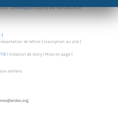
r mettre en avant toutes vos expériences et
 vous
DÉMARQUER
auprès des recruteurs et
 ❗
Présentation de Whire | Inscription au site |
RTIE
| Création de story | Mise en page |
ux ateliers.
ieres@atdec.org