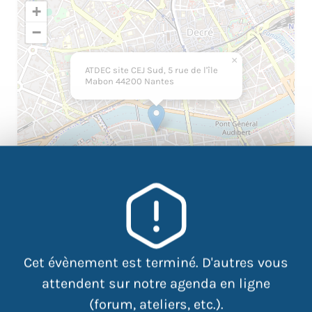
+
−
×
ATDEC site CEJ Sud, 5 rue de l'île
Mabon 44200 Nantes
Cet évènement est terminé. D'autres vous
|
©
contributors
Leaflet
OpenStreetMap
attendent sur notre agenda en ligne
(forum, ateliers, etc.).