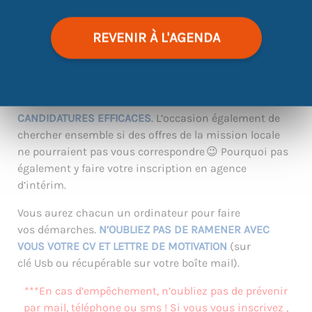
CHERCHEZ DES OFFRES ET POSTULEZ
!
Du concret pour
REVENIR À L'AGENDA
avancer 😊. Attention, atelier réservé aux jeunes en
parcours CEJ!
En petit groupe, profitez
de
CONSEILS INDIVIDUALISÉS POUR DES
CANDIDATURES EFFICACES
. L’occasion également de
chercher ensemble si des offres de la mission locale
ne pourraient pas vous correspondre 😉 Pourquoi pas
également y faire votre inscription en agence
d’intérim.
Vous aurez chacun un ordinateur pour faire
vos démarches.
N’OUBLIEZ PAS DE RAMENER AVEC
VOUS VOTRE CV ET LETTRE DE MOTIVATION
(sur
clé Usb ou récupérable sur votre boîte mail).
***En cas d’empêchement, n’oubliez pas de prévenir
par mail, téléphone ou sms ! Si vous vous inscrivez ,