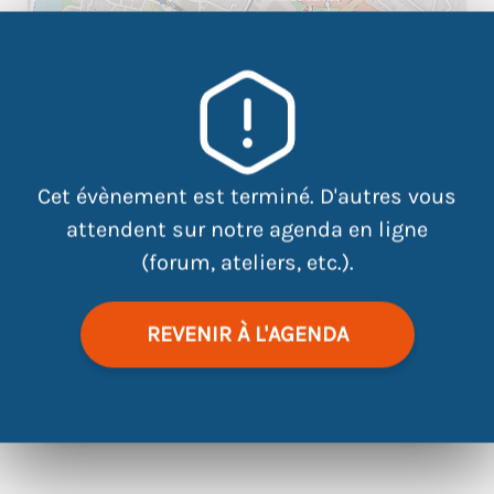
+
−
×
ATDEC - Site EST 9, rue Augustin
Fresnel 44300 Nantes
Cet évènement est terminé. D'autres vous
attendent sur notre agenda en ligne
(forum, ateliers, etc.).
REVENIR À L'AGENDA
|
©
contributors
Leaflet
OpenStreetMap