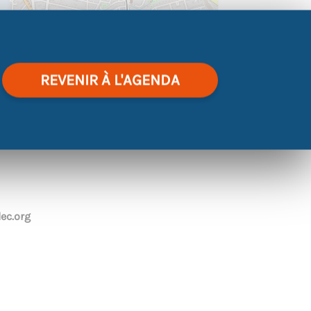
REVENIR À L'AGENDA
|
©
contributors
Leaflet
OpenStreetMap
ec.org