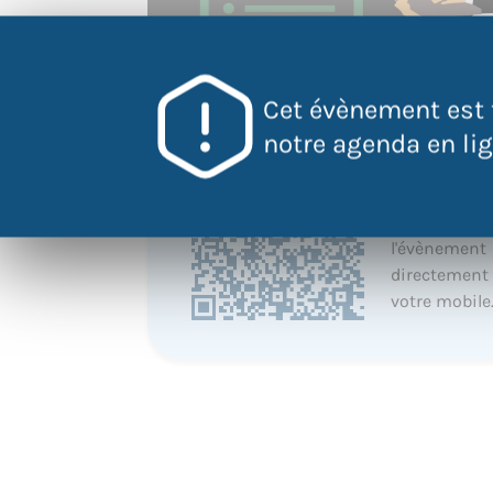
Cet évènement est 
notre agenda en lign
QR Code
Scannez ce 
pour accéder
l'évènement
directement
votre mobile