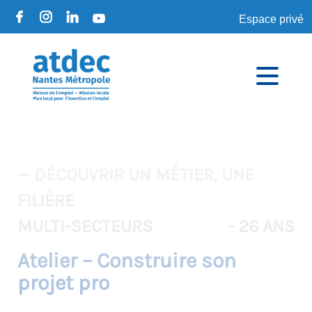
Espace privé
— DÉCOUVRIR UN MÉTIER, UNE
FILIÈRE
MULTI-SECTEURS
- 26 ANS
Atelier – Construire son
projet pro