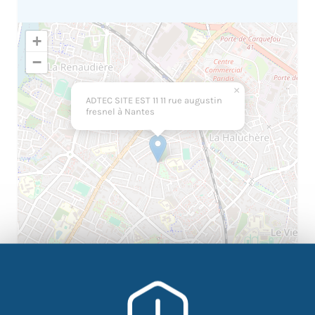
+
−
×
ADTEC SITE EST 11 11 rue augustin
fresnel à Nantes
|
©
contributors
Leaflet
OpenStreetMap