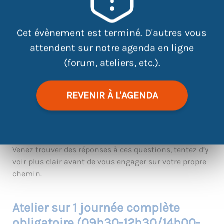
Cet évènement est terminé. D'autres vous
CONSTRUIRE SON PROJET PRO EN FONCTION DE SES
attendent sur notre agenda en ligne
ATOUTS ET DES OPPORTUNITÉS DU TERRITOIRE
(public
(forum, ateliers, etc.).
16-25)
Vous aimeriez trouver un emploi, mais quels sont les
métiers qui recrutent à Nantes ? Auxquels pourriez-
REVENIR À L'AGENDA
vous accéder avec vos qualités, vos compétences, vos
atouts ? D’ailleurs, quels sont vos atouts, et de quoi
avez-vous envie ?
Venez trouver des réponses à ces questions, tentez d’y
voir plus clair avant de vous engager sur votre propre
chemin.
Atelier sur 1 journée complète
obligatoire (09h30-12h30/14h00-