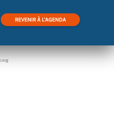
REVENIR À L'AGENDA
|
©
contributors
Leaflet
OpenStreetMap
.org