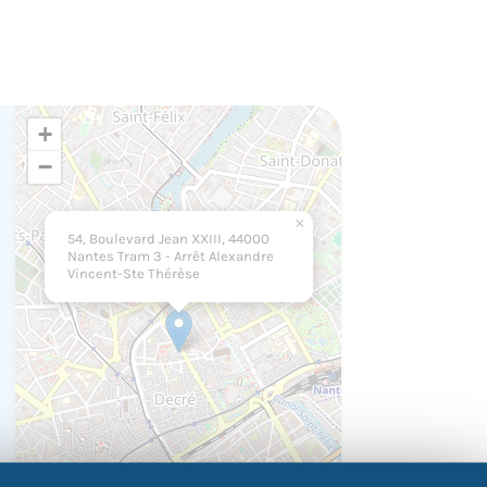
+
−
×
54, Boulevard Jean XXIII, 44000
Nantes Tram 3 - Arrêt Alexandre
Vincent-Ste Thérèse