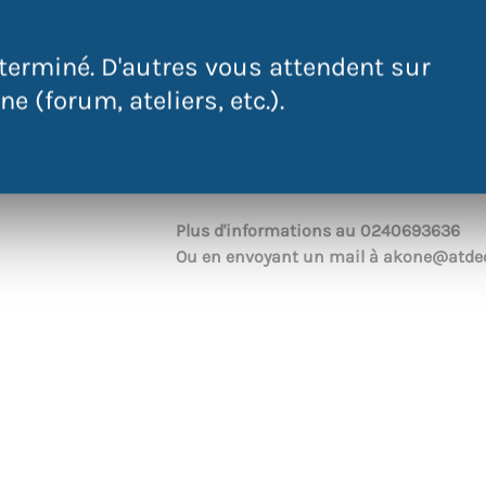
0240693636
terminé. D'autres vous attendent sur
akone@atdec.org
e (forum, ateliers, etc.).
Plus d'informations au
0240693636
Ou en envoyant un mail à
akone@atdec