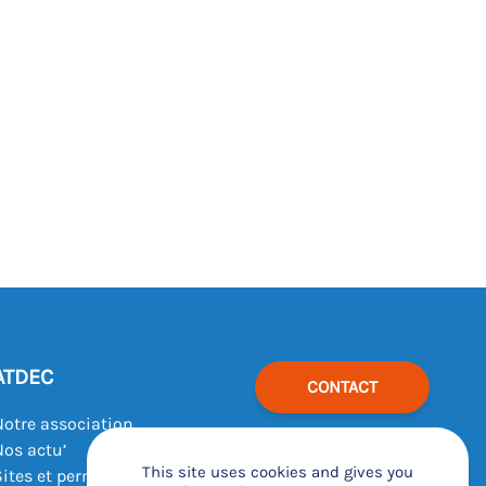
ATDEC
CONTACT
Notre association
Nos actu’
This site uses cookies and gives you
Sites et permanences