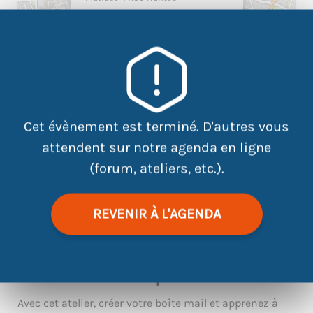
Cet évènement est terminé. D'autres vous
attendent sur notre agenda en ligne
(forum, ateliers, etc.).
|
©
contributors
Leaflet
OpenStreetMap
REVENIR À L'AGENDA
Vous n’avez pas encore de boîte
mail ou ne savez pas l’utiliser ?
Avec cet atelier, créer votre boîte mail et apprenez à