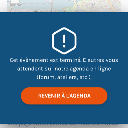
×
8 Rue Jean-Baptiste Vigier 44400
Cet évènement est terminé. D'autres vous
attendent sur notre agenda en ligne
(forum, ateliers, etc.).
|
©
contributors
REVENIR À L'AGENDA
Leaflet
OpenStreetMap
Une page Whire permet de mettre en valeur