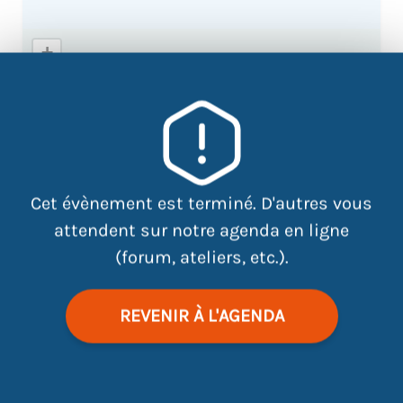
+
−
×
Atdec site centre 5 rue de l'île
Mabon Tram ligne 1 - Arrêt
Médiathèque
Cet évènement est terminé. D'autres vous
attendent sur notre agenda en ligne
(forum, ateliers, etc.).
REVENIR À L'AGENDA
|
©
contributors
Leaflet
OpenStreetMap