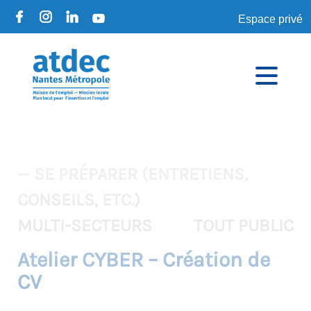
Espace privé
— SE PRÉPARER (ENTRETIENS,
CONSEILS, ETC.)
MULTI-SECTEURS
TOUT PUBLIC
Atelier CYBER – Création de
CV