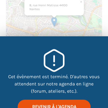
×
8, rue Henri Matisse 44100
Nantes
|
©
contributors
Leaflet
OpenStreetMap
Cet évènement est terminé. D'autres vous
attendent sur notre agenda en ligne
(forum, ateliers, etc.).
Whire, plus qu’un CV ou une lettre de
motivation
REVENIR À L'AGENDA