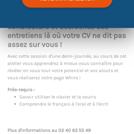
Grâce à Whire, changez les regard
des recruteurs sur votre
candidature et décrochez des
entretiens là où votre CV ne dit pas
assez sur vous !
Avec cette session d’une demi-journée, au cours de cet
atelier vous apprendrez à mieux vous connaître pour
révéler en vous tout votre potentiel et vos atouts et
vous réaliserez votre page Whire !
Prés-requis :
Savoir utiliser le clavier et la souris
Comprendre le français à l’oral et à l’écrit
Plus d'informations au
02 40 63 55 49