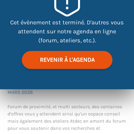
Cet évènement est terminé. D'autres vous
attendent sur notre agenda en ligne
(forum, ateliers, etc.).
|
©
contributors
Leaflet
OpenStreetMap
REVENIR À L'AGENDA
ATELIER DE PRÉPARATION AU FORUM ALTERNANCE DU 19
MARS 2026
Forum de proximité, et multi secteurs, des centaines
d’offres vous y attendent ainsi qu’un espace conseil
mais également des ateliers Atdec en amont du forum
pour vous soutenir dans vos recherches et