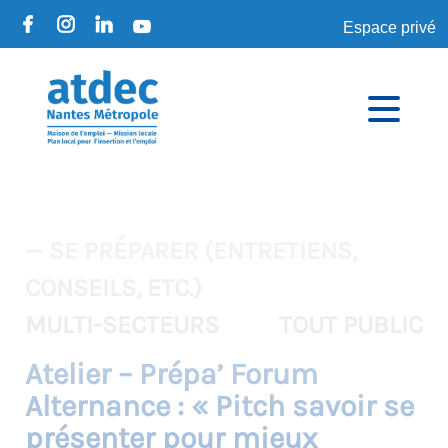
Espace privé
— SE PRÉPARER (ENTRETIENS,
CONSEILS, ETC.)
MULTI-SECTEURS
TOUT PUBLIC
Atelier – Prépa’ Forum
Alternance : « Pitch savoir se
présenter pour mieux