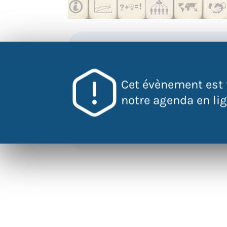
QR Code
Scannez ce 
Cet évènement est 
pour accéder
l'évènement
notre agenda en lign
directement
votre mobile