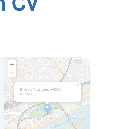
n CV
+
−
×
5, rue d’Autriche, 44000,
Nantes