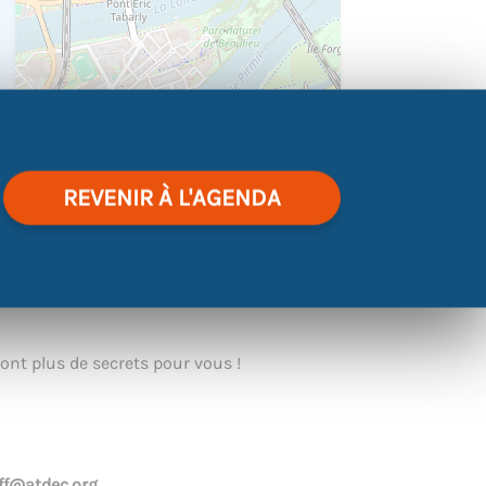
|
©
contributors
Leaflet
OpenStreetMap
REVENIR À L'AGENDA
ecruteurs n’est pas toujours évident. C’est
 SES COMPÉTENCES ET QUALITÉS
, afin de
ont plus de secrets pour vous !
ff@atdec.org