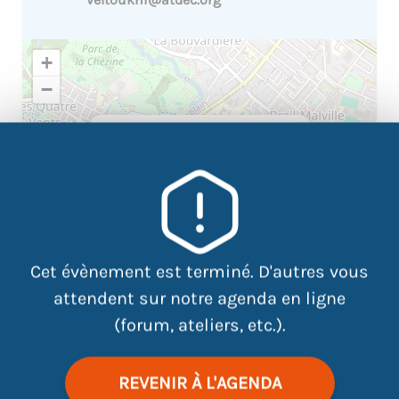
+
−
×
8 Rue Henri Matisse, 44100
Nantes
Cet évènement est terminé. D'autres vous
attendent sur notre agenda en ligne
(forum, ateliers, etc.).
REVENIR À L'AGENDA
|
©
contributors
Leaflet
OpenStreetMap