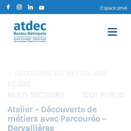
Espace privé
— DÉCOUVRIR UN MÉTIER, UNE
FILIÈRE
MULTI-SECTEURS
TOUT PUBLIC
Atelier – Découverte de
métiers avec Parcouréo –
Dervallières