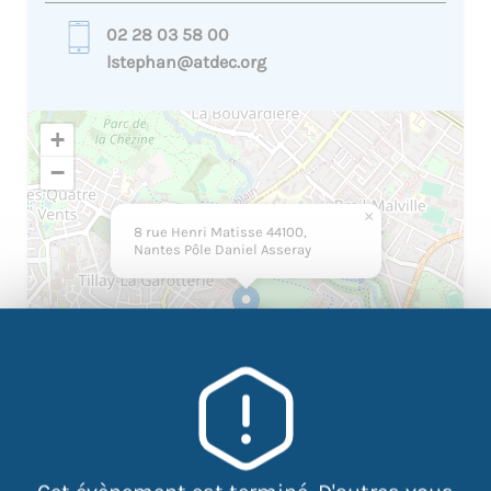
02 28 03 58 00
lstephan@atdec.org
+
−
×
8 rue Henri Matisse 44100,
Nantes Pôle Daniel Asseray