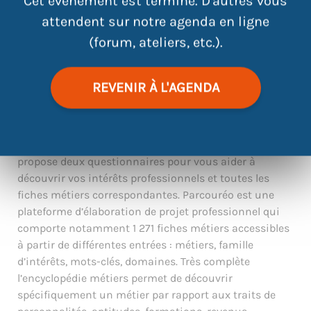
Cet évènement est terminé. D'autres vous
attendent sur notre agenda en ligne
|
©
contributors
Leaflet
OpenStreetMap
(forum, ateliers, etc.).
REVENIR À L'AGENDA
VOUS N’AVEZ AUCUNE IDÉE DE CE QUI VOUS INTÉRESSE
? VOUS CHERCHEZ À CONFIRMER UNE IDÉE ?
La plateforme d’aide à l’orientation
PARCOURÉO
vous
propose deux questionnaires pour vous aider à
découvrir vos intérêts professionnels et toutes les
fiches métiers correspondantes. Parcouréo est une
plateforme d’élaboration de projet professionnel qui
comporte notamment 1 271 fiches métiers accessibles
à partir de différentes entrées : métiers, famille
d’intérêts, mots-clés, domaines. Très complète
l’encyclopédie métiers permet de découvrir
spécifiquement un métier par rapport aux traits de