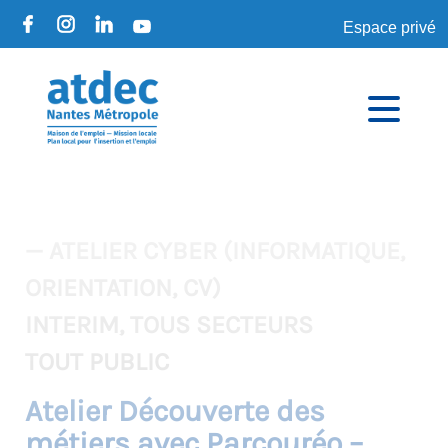
Espace privé
— ATELIER CYBER (INFORMATIQUE,
ORIENTATION, CV)
INTERIM, TOUS SECTEURS
TOUT PUBLIC
Atelier Découverte des
métiers avec Parcouréo –