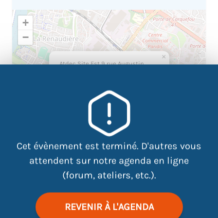
+
−
×
Atdec Site Est 9 rue Augustin
Fresnel 44300 Nantes
Cet évènement est terminé. D'autres vous
attendent sur notre agenda en ligne
(forum, ateliers, etc.).
|
©
contributors
Leaflet
OpenStreetMap
REVENIR À L'AGENDA