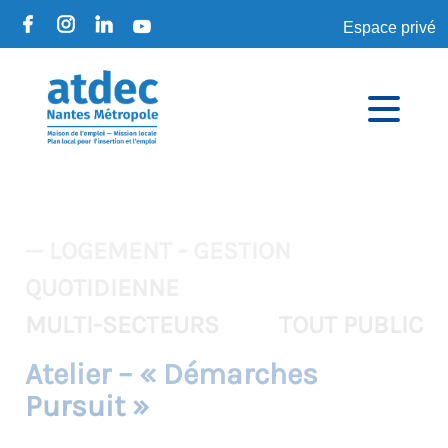
Espace privé
— LOGEMENT - GESTION
QUOTIDIENNE
MULTI-SECTEURS
TOUT PUBLIC
Atelier – « Démarches
Pursuit »