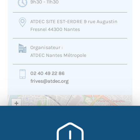
9h30 - 11h30
ATDEC SITE EST-ERDRE 9 rue Augustin
Fresnel 44300 Nantes
Organisateur :
ATDEC Nantes Métropole
02 40 49 22 86
frives@atdec.org
+
−
×
ATDEC SITE EST-ERDRE 9 rue
Augustin Fresnel 44300 Nantes