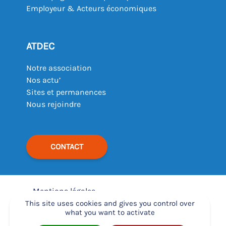
Employeur & Acteurs économiques
ATDEC
Notre association
Nos actu’
Sites et permanences
Nous rejoindre
CONTACT
Mentions légales
–
This site uses cookies and gives you control over
what you want to activate
Déclaration d’accessibilité