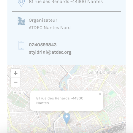
81 rue des Renards -44300 Nantes
Organisateur :
ATDEC Nantes Nord
0240599843
styidrini@atdec.org
+
−
×
81 rue des Renards -44300
Nantes