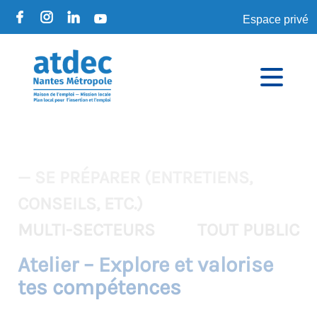
Espace privé
— SE PRÉPARER (ENTRETIENS,
CONSEILS, ETC.)
MULTI-SECTEURS
TOUT PUBLIC
Atelier – Explore et valorise
tes compétences