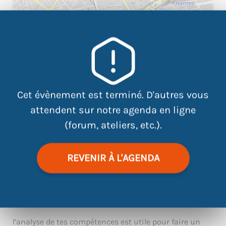
|
©
contributors
Leaflet
OpenStreetMap
Cet évènement est terminé. D'autres vous
attendent sur notre agenda en ligne
(forum, ateliers, etc.).
Identifier ses compétences en général ou bien pour un
métier en particulier. Cela passe par l’identification
REVENIR À L'AGENDA
des :
Savoirs, savoir être et savoir faire
Les atouts
Les compétences transversales
l’analyse de tes compétences est utile pour faire un