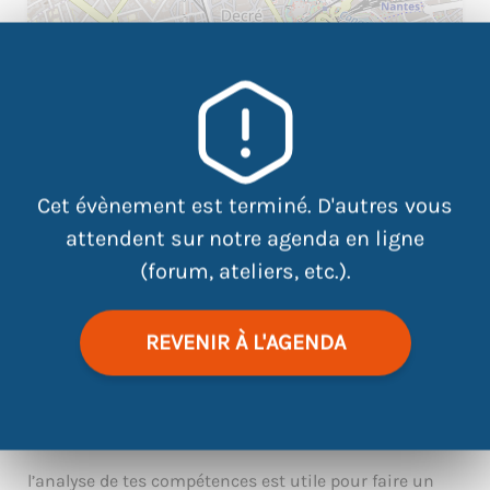
|
©
contributors
Leaflet
OpenStreetMap
Cet évènement est terminé. D'autres vous
attendent sur notre agenda en ligne
(forum, ateliers, etc.).
Identifier ses compétences en général ou bien pour un
métier en particulier. Cela passe par l’identification
REVENIR À L'AGENDA
des :
Savoirs, savoir être et savoir faire
Les atouts
Les compétences transversales
l’analyse de tes compétences est utile pour faire un