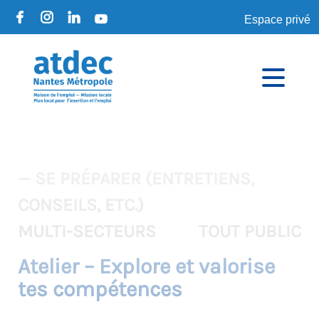
Espace privé
— SE PRÉPARER (ENTRETIENS,
CONSEILS, ETC.)
MULTI-SECTEURS
TOUT PUBLIC
Atelier – Explore et valorise
tes compétences