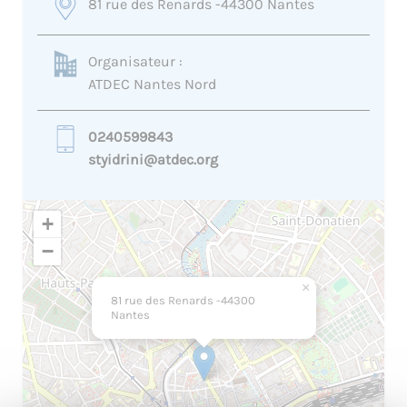
81 rue des Renards -44300 Nantes
Organisateur :
ATDEC Nantes Nord
0240599843
styidrini@atdec.org
+
−
×
81 rue des Renards -44300
Nantes