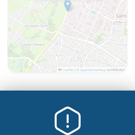
|
©
contributors
Leaflet
OpenStreetMap
Un atelier à valoriser sur votre CV. Formation financer
par l’Etat. Il faut en profiter.
SAVOIR FAIRE FACE
aux difficultés
SAVOIR S’ADAPTER
face à des situations nouvelles