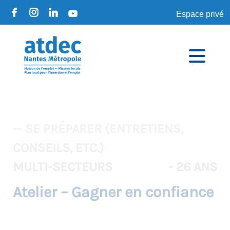
Espace privé
— SE PRÉPARER (ENTRETIENS,
CONSEILS, ETC.)
MULTI-SECTEURS
- 26 ANS
Atelier – Gagner en confiance