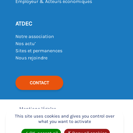
Employeur & Acteurs économiques
ATDEC
Notre association
Nos actu’
Sites et permanences
Nous rejoindre
CONTACT
Mentions légales
–
This site uses cookies and gives you control over
what you want to activate
Déclaration d’accessibilité
–