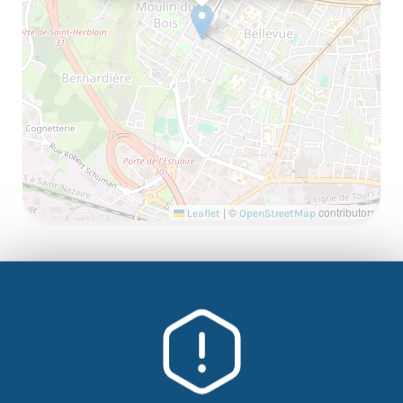
|
©
contributors
Leaflet
OpenStreetMap
Un atelier à valoriser sur votre CV. Formation financer
par l’Etat donc gratuite pour vous. Il faut en profiter.
SAVOIR FAIRE FACE
aux difficultés
SAVOIR S’ADAPTER
face à des situations nouvelles