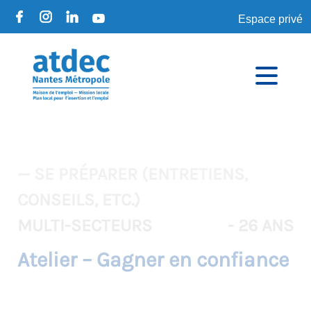
Espace privé
— SE PRÉPARER (ENTRETIENS,
CONSEILS, ETC.)
MULTI-SECTEURS
- 26 ANS
Atelier – Gagner en confiance