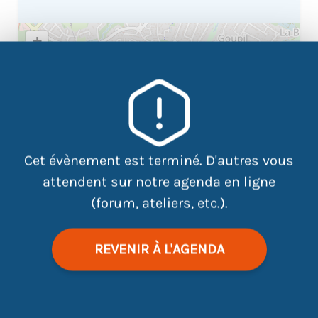
+
−
×
5bis Av. de l'Angevinière, 44800
Saint-Herblain
Cet évènement est terminé. D'autres vous
attendent sur notre agenda en ligne
(forum, ateliers, etc.).
REVENIR À L'AGENDA
|
©
contributors
Leaflet
OpenStreetMap