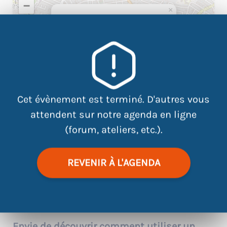
−
×
ATDEC site centre 54 boulevard
Jean XXIII, 44000 Nantes Tram
ligne 3 - Arrêt Alexandre Vincent
- Ste Thérèse
Cet évènement est terminé. D'autres vous
attendent sur notre agenda en ligne
(forum, ateliers, etc.).
REVENIR À L'AGENDA
|
©
contributors
Leaflet
OpenStreetMap
Envie de découvrir comment utiliser un