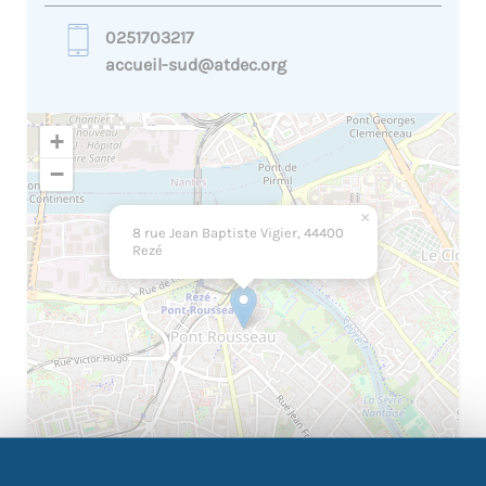
0251703217
accueil-sud@atdec.org
+
−
×
8 rue Jean Baptiste Vigier, 44400
Rezé