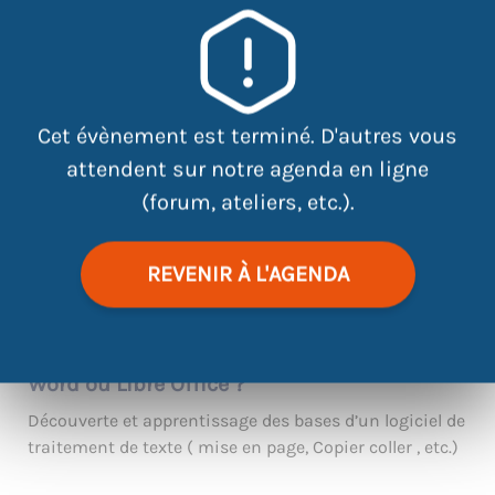
|
©
contributors
Leaflet
OpenStreetMap
Cet évènement est terminé. D'autres vous
Envie de découvrir comment utiliser un
attendent sur notre agenda en ligne
ordinateur ?
(forum, ateliers, etc.).
Atelier permettant de s’initier à l’outil informatique et
de découvrir comment bien utiliser le clavier et la
REVENIR À L'AGENDA
souris.
Envie de découvrir comment utiliser des
logiciels de traitement de texte comme
Word ou Libre Office ?
Découverte et apprentissage des bases d’un logiciel de
traitement de texte ( mise en page, Copier coller , etc.)