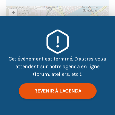
+
−
×
Maison de l'emploi-Mission
locale 8, Rue Jean-Baptiste Vigier
44 400 Rezé
Cet évènement est terminé. D'autres vous
attendent sur notre agenda en ligne
(forum, ateliers, etc.).
REVENIR À L'AGENDA
|
©
contributors
Leaflet
OpenStreetMap