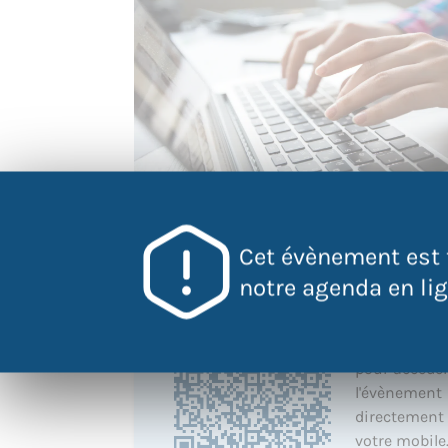
Cet évènement est 
notre agenda en lign
QR Code
Scannez ce 
pour accéder
l'évènement
directement
votre mobile