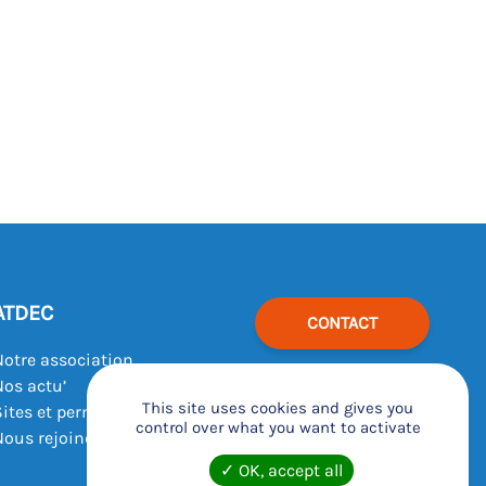
ATDEC
CONTACT
Notre association
Nos actu’
This site uses cookies and gives you
Sites et permanences
control over what you want to activate
Nous rejoindre
OK, accept all