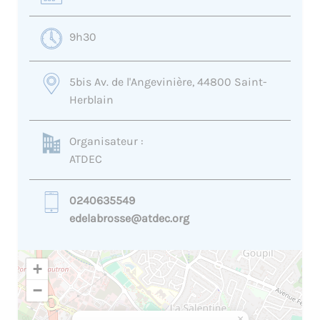
9h30
5bis Av. de l'Angevinière, 44800 Saint-
Herblain
Organisateur :
ATDEC
0240635549
edelabrosse@atdec.org
+
−
×