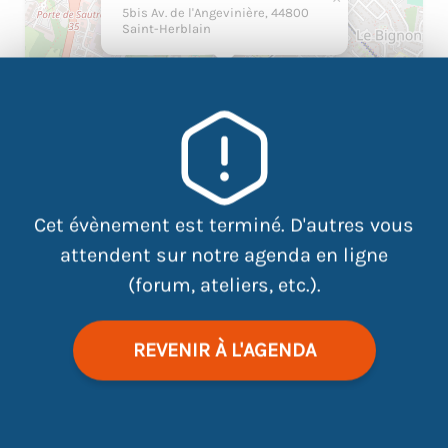
5bis Av. de l'Angevinière, 44800
Saint-Herblain
Cet évènement est terminé. D'autres vous
attendent sur notre agenda en ligne
(forum, ateliers, etc.).
|
©
contributors
Leaflet
OpenStreetMap
REVENIR À L'AGENDA
Description de l’atelier :
Rédaction sur Word