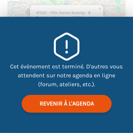
×
ATDEC - Pôle Daniel Asseray - 8
Rue Henri Matisse, 44100 Nantes
Cet évènement est terminé. D'autres vous
attendent sur notre agenda en ligne
(forum, ateliers, etc.).
|
©
contributors
Leaflet
OpenStreetMap
REVENIR À L'AGENDA
VOUS SOUHAITEZ APPRENDRE À UTILISER UN
ORDINATEUR ?