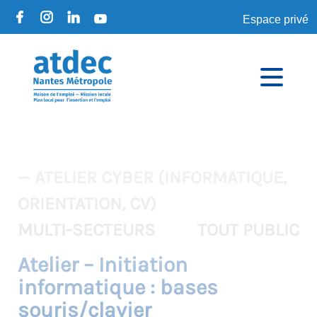
Espace privé
— ATELIER CYBER (INFORMATIQUE,
ORIENTATION, CV)
MULTI-SECTEURS
TOUT PUBLIC
Atelier – Initiation
informatique : bases
souris/clavier