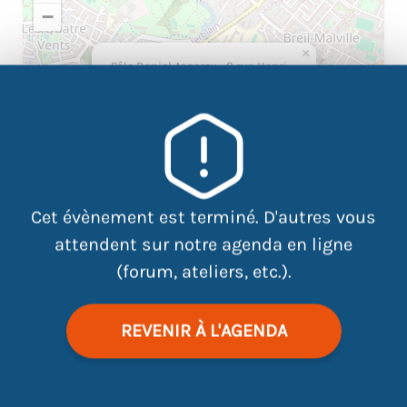
−
×
Pôle Daniel Asseray - 8 rue Henri
Matisse 44100 Nantes
Cet évènement est terminé. D'autres vous
attendent sur notre agenda en ligne
(forum, ateliers, etc.).
|
©
contributors
Leaflet
OpenStreetMap
REVENIR À L'AGENDA