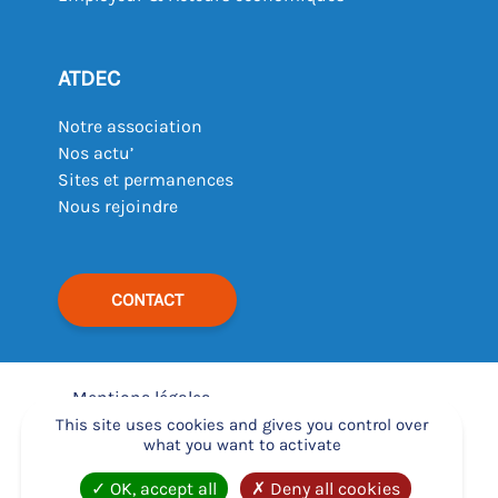
ATDEC
Notre association
Nos actu’
Sites et permanences
Nous rejoindre
CONTACT
Mentions légales
–
This site uses cookies and gives you control over
what you want to activate
Déclaration d’accessibilité
–
OK, accept all
Deny all cookies