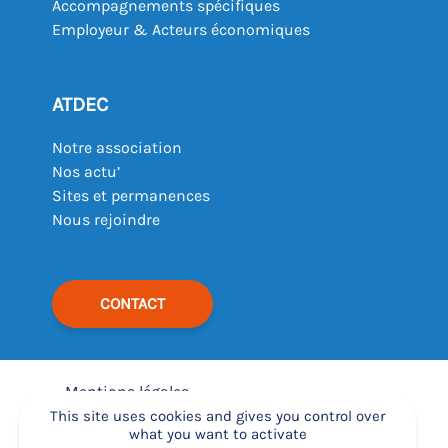
Accompagnements spécifiques
Employeur & Acteurs économiques
ATDEC
Notre association
Nos actu’
Sites et permanences
Nous rejoindre
CONTACT
Mentions légales
–
This site uses cookies and gives you control over
what you want to activate
Déclaration d’accessibilité