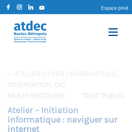
Espace privé
— ATELIER CYBER (INFORMATIQUE,
ORIENTATION, CV)
MULTI-SECTEURS
TOUT PUBLIC
Atelier – Initiation
informatique : naviguer sur
internet