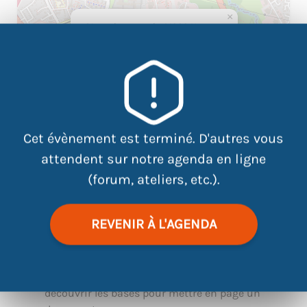
×
81 rue des renards 44300 Nantes
Cet évènement est terminé. D'autres vous
attendent sur notre agenda en ligne
(forum, ateliers, etc.).
|
©
contributors
Leaflet
OpenStreetMap
REVENIR À L'AGENDA
Nous allons via des exercices pratiques
découvrir les bases pour mettre en page un