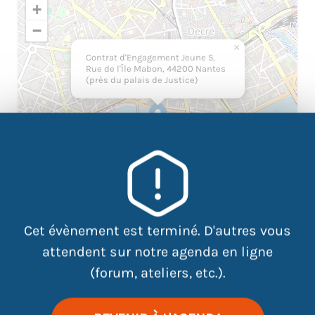
+
−
×
Contrat d'Engagement Jeune 5,
Rue de l'Île Mabon, 44200 Nantes
(près du palais de Justice)
Cet évènement est terminé. D'autres vous
attendent sur notre agenda en ligne
|
©
contributors
Leaflet
OpenStreetMap
(forum, ateliers, etc.).