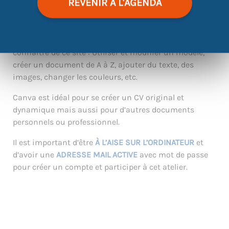
REVENIR À L'AGENDA
Vous avez un compte Canva (ou pas encore) mais
vous ne savez pas comment utiliser toutes les
fonctionnalités ? Participez à cet atelier pour tout
connaître de ce site : Utiliser et modifier un modèle,
créer un document de A à Z, ajouter du texte, des
images, changer les couleurs, etc.
Canva est idéal pour se créer un CV original et
dynamique mais aussi pour d’autres documents
personnels ou professionnel.
Il est important d’être
À L’AISE SUR L’ORDINATEUR
et
d’avoir une
ADRESSE MAIL ACTIVE
avec mot de passe
pour créer un compte et participer à cet atelier.