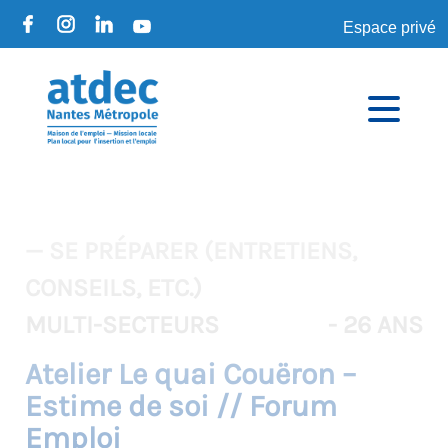
Espace privé
— SE PRÉPARER (ENTRETIENS,
CONSEILS, ETC.)
MULTI-SECTEURS
- 26 ANS
Atelier Le quai Couëron –
Estime de soi // Forum
Emploi