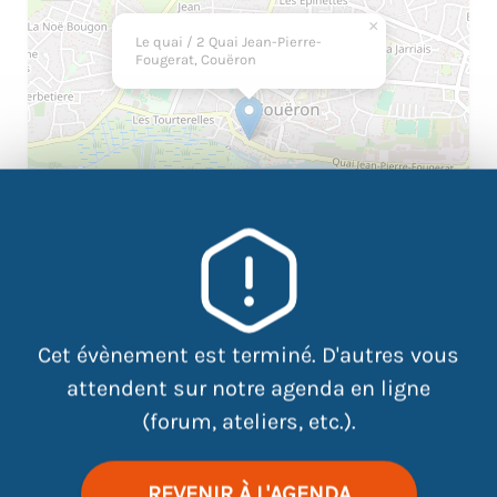
×
Le quai / 2 Quai Jean-Pierre-
Fougerat, Couëron
Cet évènement est terminé. D'autres vous
|
©
contributors
Leaflet
OpenStreetMap
attendent sur notre agenda en ligne
(forum, ateliers, etc.).
Atelier de préparation pour le
FORUM EMPLOI : JOBS
D’ÉTÉ ET ALTERNANCE DE COUËRON
REVENIR À L'AGENDA