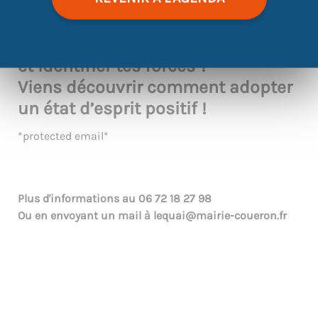
Tu veux booster ta confiance en toi
et identifier tes forces ?
Viens découvrir comment adopter
un état d’esprit positif !
*protected email*
Plus d'informations au
06 72 18 27 98
Ou en envoyant un mail à
lequai@mairie-coueron.fr