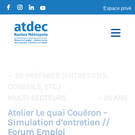
Espace privé
— SE PRÉPARER (ENTRETIENS,
CONSEILS, ETC.)
MULTI-SECTEURS
- 26 ANS
Atelier Le quai Couëron –
Simulation d’entretien //
Forum Emploi