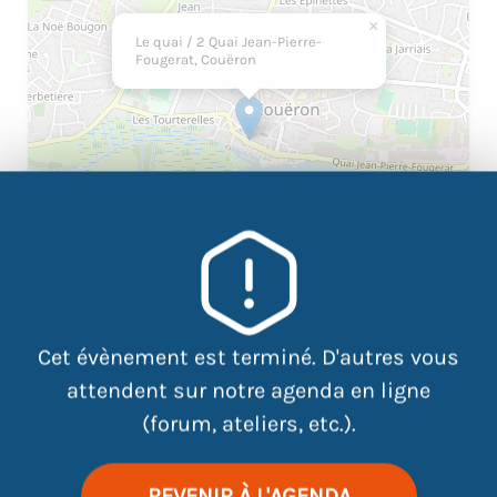
×
Le quai / 2 Quai Jean-Pierre-
Fougerat, Couëron
|
©
contributors
Cet évènement est terminé. D'autres vous
Leaflet
OpenStreetMap
attendent sur notre agenda en ligne
(forum, ateliers, etc.).
Atelier de préparation pour le
FORUM EMPLOI : JOBS
D’ÉTÉ ET ALTERNANCE DE COUËRON
REVENIR À L'AGENDA