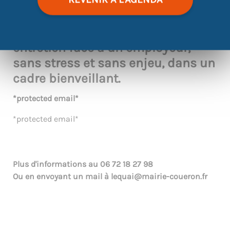
Viens t’entraîner à mener un
entretien face à un employeur,
sans stress et sans enjeu, dans un
cadre bienveillant.
*protected email*
*protected email*
Plus d'informations au
06 72 18 27 98
Ou en envoyant un mail à
lequai@mairie-coueron.fr