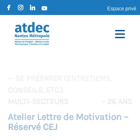
Espace privé
— SE PRÉPARER (ENTRETIENS,
CONSEILS, ETC.)
MULTI-SECTEURS
- 26 ANS
Atelier Lettre de Motivation –
Réservé CEJ