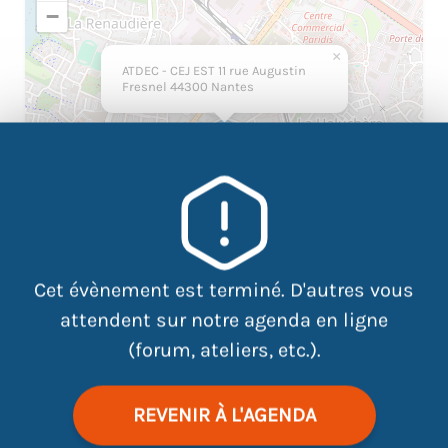
−
×
ATDEC - CEJ EST 11 rue Augustin
Fresnel 44300 Nantes
Cet évènement est terminé. D'autres vous
attendent sur notre agenda en ligne
(forum, ateliers, etc.).
|
©
contributors
Leaflet
OpenStreetMap
REVENIR À L'AGENDA