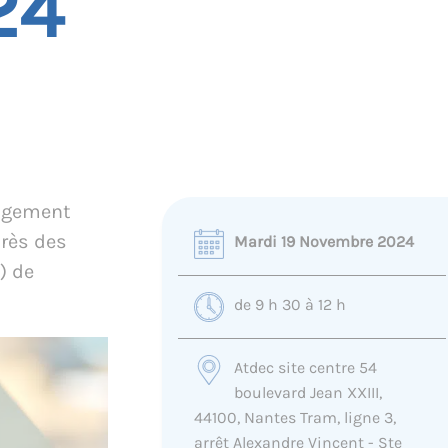
24
logement
rès des
Mardi 19 Novembre 2024
) de
de 9 h 30 à 12 h
Atdec site centre 54
boulevard Jean XXIII,
44100, Nantes Tram, ligne 3,
arrêt Alexandre Vincent - Ste