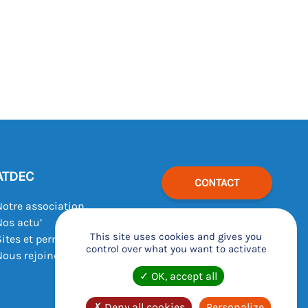
ATDEC
CONTACT
Notre association
Nos actu’
This site uses cookies and gives you
Sites et permanences
control over what you want to activate
Nous rejoindre
OK, accept all
Deny all cookies
Personalize