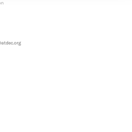
on
atdec.org