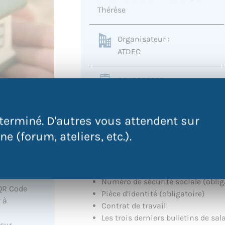
Thérèse
Organisateur :
ATDEC
0240693636
cybercentre@atdec.org
terminé. D'autres vous attendent sur
e (forum, ateliers, etc.).
VENEZ AVEC LES DOCUMENTS SUIVANTS
Numéro de sécurité sociale (oblig
QR Code
Pièce d’identité (obligatoire)
 à
Contrat de travail
Les trois derniers bulletins de sal
 sur