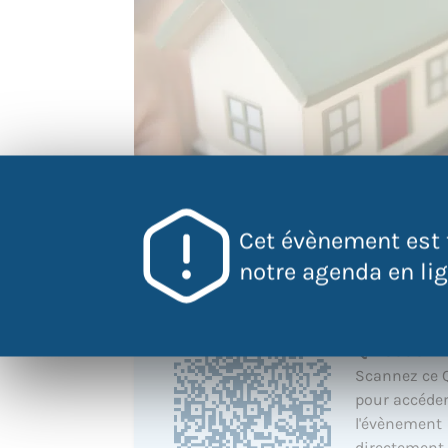
Cet évènement est 
notre agenda en lign
QR Code
Scannez ce 
pour accéder
l'évènement
directement