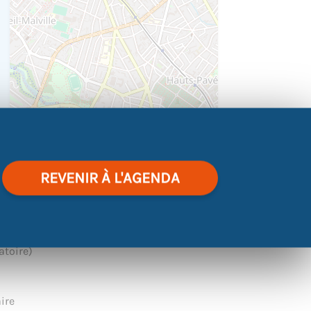
|
©
contributors
Leaflet
OpenStreetMap
REVENIR À L'AGENDA
 :
atoire)
aire