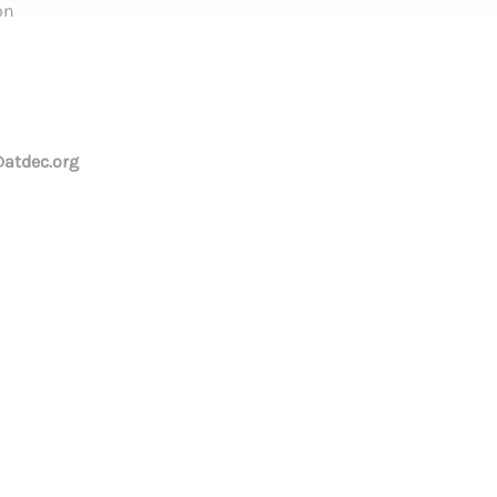
on
atdec.org