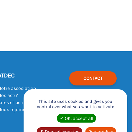
ATDEC
CONTACT
Notre association
Nos actu’
This site uses cookies and gives you
Sites et permanences
control over what you want to activate
Nous rejoindre
OK, accept all
Deny all cookies
Personalize