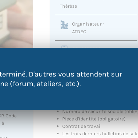
Thérèse
Organisateur :
ATDEC
0240693636
cybercentre@atdec.org
terminé. D'autres vous attendent sur
e (forum, ateliers, etc.).
VENEZ AVEC LES DOCUMENTS SUIVANTS
Numéro de sécurité sociale (oblig
QR Code
Pièce d’identité (obligatoire)
 à
Contrat de travail
Les trois derniers bulletins de sal
 sur