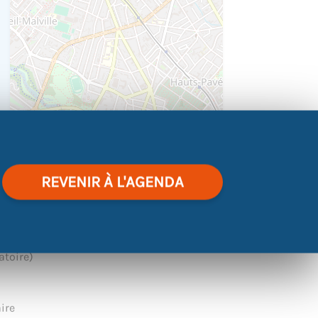
|
©
contributors
Leaflet
OpenStreetMap
REVENIR À L'AGENDA
 :
atoire)
aire