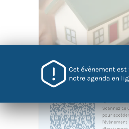
Cet évènement est 
notre agenda en lign
QR Code
Scannez ce 
pour accéder
l'évènement
directement