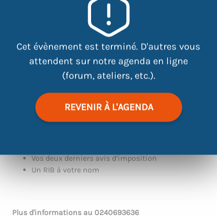
|
©
contributors
Cet évènement est terminé. D'autres vous
Leaflet
OpenStreetMap
attendent sur notre agenda en ligne
(forum, ateliers, etc.).
VENEZ AVEC LES DOCUMENTS SUIVANTS :
REVENIR À L'AGENDA
Numéro de sécurité sociale (obligatoire)
Pièce d’identité (obligatoire)
Contrat de travail
Les trois derniers bulletins de salaire
Vos deux derniers avis d’imposition
Un RIB à votre nom
Plus d'informations au
0240693636