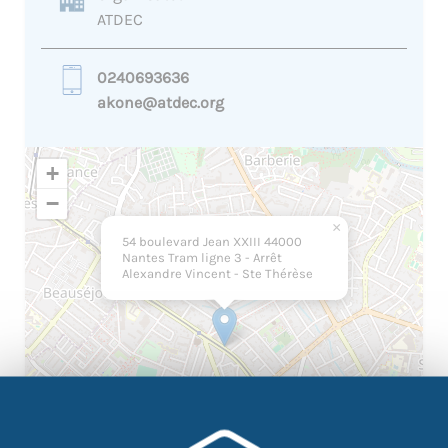
ATDEC
0240693636
akone@atdec.org
+
−
×
54 boulevard Jean XXIII 44000
Nantes Tram ligne 3 - Arrêt
Alexandre Vincent - Ste Thérèse