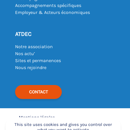
Accompagnements spécifiques
Employeur & Acteurs économiques
ATDEC
Notre association
Nos actu’
Sites et permanences
Nous rejoindre
CONTACT
Mentions légales
–
This site uses cookies and gives you control over
what you want to activate