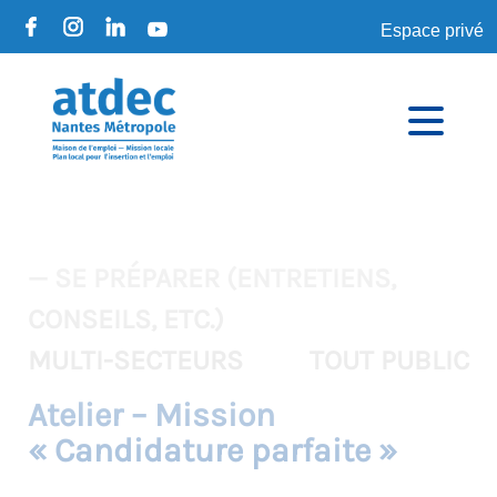
Espace privé
— SE PRÉPARER (ENTRETIENS,
CONSEILS, ETC.)
MULTI-SECTEURS
TOUT PUBLIC
Atelier – Mission
« Candidature parfaite »