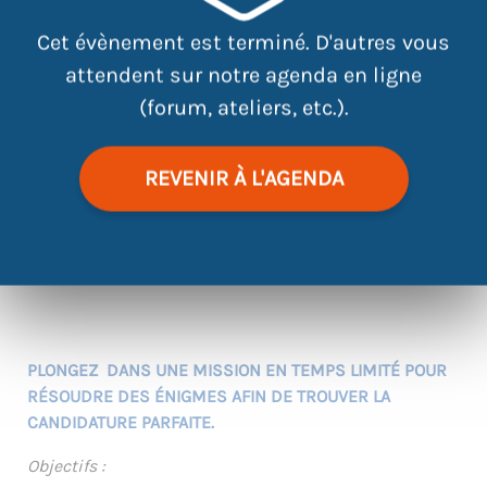
Cet évènement est terminé. D'autres vous
attendent sur notre agenda en ligne
(forum, ateliers, etc.).
REVENIR À L'AGENDA
|
©
contributors
Leaflet
OpenStreetMap
PLONGEZ DANS UNE MISSION EN TEMPS LIMITÉ POUR
RÉSOUDRE DES ÉNIGMES AFIN DE TROUVER LA
CANDIDATURE PARFAITE.
Objectifs :