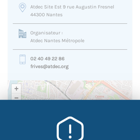
Atdec Site Est 9 rue Augustin Fresnel
44300 Nantes
Organisateur :
Atdec Nantes Métropole
02 40 49 22 86
frives@atdec.org
+
−
×
Atdec Site Est 9 rue Augustin
Fresnel 44300 Nantes