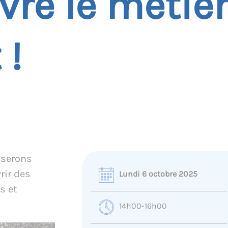
vre le métier
 !
liserons
rir des
Lundi 6 octobre 2025
s et
14h00-16h00