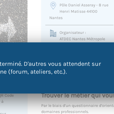
Pôle Daniel Asseray - 8 rue
Henri Matisse 44100
Nantes
Organisateur :
ATDEC Nantes Métropole
0228035800
friom@atdec.org
terminé. D'autres vous attendent sur
e (forum, ateliers, etc.).
Trouver le métier qui vou
QR Code
 à
Par le biais d’un questionnaire d’orient
domaines professionnels.
 sur