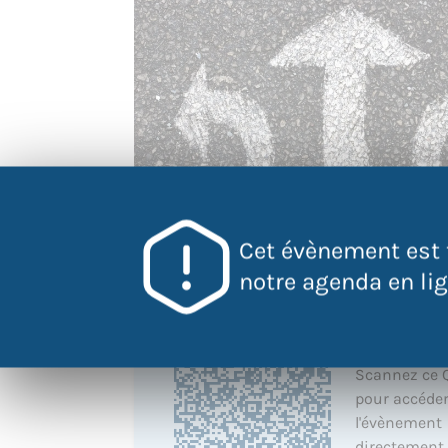
Cet évènement est 
notre agenda en lign
QR Code
Scannez ce 
pour accéder
l'évènement
directement