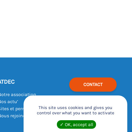
ATDEC
CONTACT
Notre association
Nos actu’
This site uses cookies and gives you
Sites et permanences
control over what you want to activate
Nous rejoindre
OK, accept all