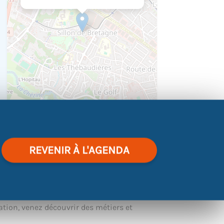
|
©
contributors
Leaflet
OpenStreetMap
REVENIR À L'AGENDA
s ressemble !
ation, venez découvrir des métiers et