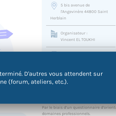
5 bis avenue de
l'Angevinère 44800 Saint
Herblain
Organisateur :
Vincent EL TOUKHI
0252594470
veltoukhi@atdec.org
terminé. D'autres vous attendent sur
e (forum, ateliers, etc.).
Trouver le métier qui vou
Par le biais d’un questionnaire d’orient
domaines professionnels.