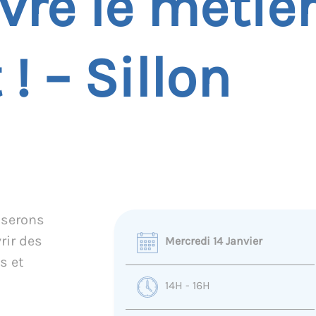
vre le métier
! – Sillon
liserons
rir des
Mercredi 14 Janvier
s et
14H - 16H