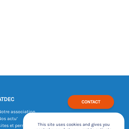
ATDEC
CONTACT
Notre association
Nos actu’
This site uses cookies and gives you
Sites et permanences