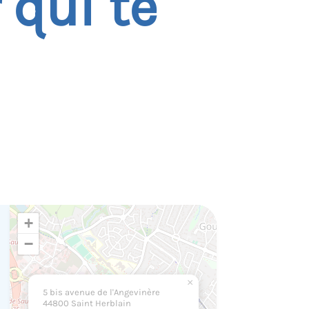
 qui te
+
−
×
5 bis avenue de l'Angevinère
44800 Saint Herblain