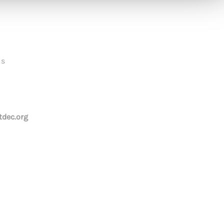
is
dec.org